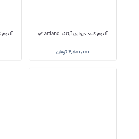
آلبوم کاغذ دیواری آرتلند artland ✔️
آلبوم کاغذ
۴٫۵۰۰٫۰۰۰
تومان