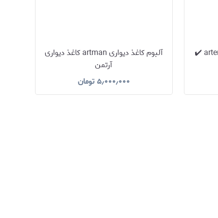
آلبوم کاغذ دیواری آرتنوس artenus ✔️
آلبوم کاغذ دیواری artman کاغذ دیواری
آرتمن
۵٫۰۰۰٫۰۰۰
تومان