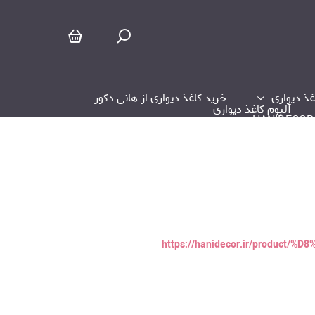
آلبوم کاغذ دیواری آرتان Artan
غذ دیواری
خرید کاغذ دیواری از هانی دکور
آلبوم کاغذ دیواری
https://hanidecor.ir/produ