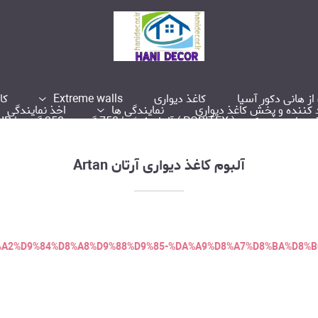
از هانی دکور آسیا
کاغذ دیواری
Extreme walls
کا
د کننده و پخش کاغذ دیواری
نمایندگی ها
اخذ نمایندگی
PORI ) آلمان ✔️✅ | 750 گرمی و 250 گرمی | HANIDECOR.IR
آلبوم کاغذ دیواری آرتان Artan
ct/%D8%A2%D9%84%D8%A8%D9%88%D9%85-%DA%A9%D8%A7%D8%BA%D8