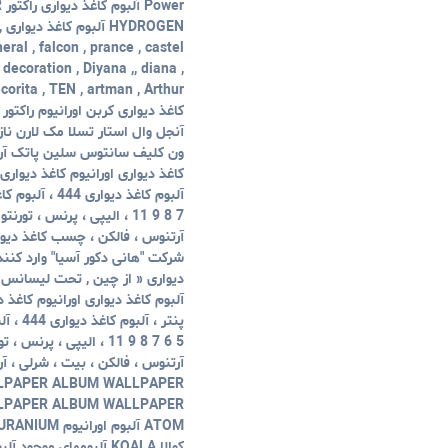
N
l , falcon , prance , castel
decoration , Diyana ,, diana ,
 , decorita , TEN , artman , Arthur
آنجل وال استار تسلا مک لارن 
ون کلیف سانتوس سلین پاتک آرم
کاغذ دیواری اورانیوم کاغذ دیواری ه
7 8 9 11 ، الیپی ، پرنس ، تو
آرتنوس ، فالکن ، چسب کاغذ دیو
شرکت "هانی دکور آسیا" وارد کنن
دیواری « از چین , تحت لیسانس ایت
آلبوم کاغذ دیواری اورانیوم کاغذ دی
5 6 7 8 9 11 ، الیپی ، پ
LPAPER ALBUM WALLPAPER