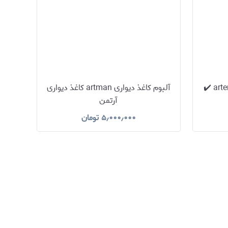
آلبوم کاغذ دیواری آرتنوس artenus ✔️
آلبوم کاغذ دیواری artman کاغذ دیواری
آرتمن
۵٫۰۰۰٫۰۰۰
تومان