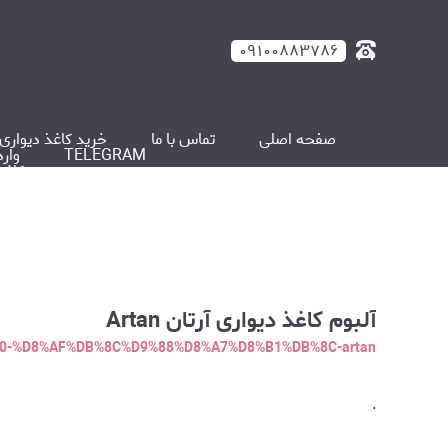
۰۹۱۰۰۸۸۳۷۸۶
صفحه اصلی
تماس با ما
خرید کاغذ دیواری 
TELEGRAM
وار
چسب کاغذ دیواری پوریتکس ( TEX
آلبوم کاغذ دیواری آرتان Artan
%B0-%D8%AF%DB%8C%D9%88%D8%A7%D8%B1%DB%8C-artan
.