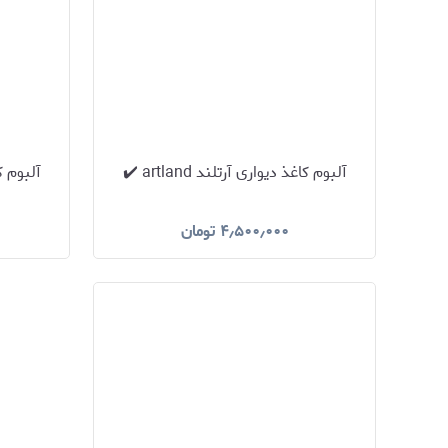
آلبوم کاغذ دیواری آرتلند artland ✔️
آلبوم کاغذ
۴٫۵۰۰٫۰۰۰
تومان