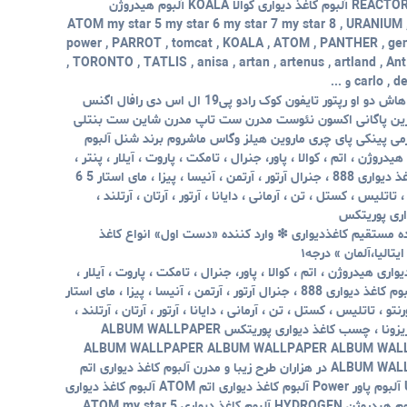
Power آلبوم کاغذ دیواری راکتور REACTOR آلبوم کاغذ دیواری کوالا KOALA آلبوم هیدروژن
HYDROGE آلبوم کاغذ دیواری ATOM my star 5 my star 6 my star 7 my star 8 , URANIUM ,
power , PARROT , tomcat , KOALA , ATOM , PANTHER , genera
, TORONTO , TATLIS , anisa , artan , artenus , artland , Ant 
carlo و ...
کاغذ دیواری کربن اورانیوم راکتور هاش دو او رپتور تایفون کوک رادو پی19 ال اس دی رافال اگنس
نازین پاگانی اکسون نئوست مدرن ست تاپ مدرن شاین ست بنتلی
ی پینکی پای چری ماروین هیلز وگاس ماشروم برند شنل آلبوم
یدروژن ، اتم ، کوالا ، پاور، جنرال ، تامکت ، پاروت ، آیلار ، پنتر ،
آلبوم کاغذ دیواری 444 ، آلبوم کاغذ دیواری 888 ، جنرال آرتور ، آرتمن ، آنیسا ، پیزا ، مای استار 5 6
رنتو ، تاتلیس ، کستل ، تن ، آرمانی ، دایانا ، آرتور ، آرتان ، آرتلند ،
اری پوریتکس
ده مستقیم کاغذدیواری ❇ وارد کننده «دست اول» انواع کاغذ
الیا،آلمان » درجه۱
واری هیدروژن ، اتم ، کوالا ، پاور، جنرال ، تامکت ، پاروت ، آیلار ،
پنتر ، آلبوم کاغذ دیواری 444 ، آلبوم کاغذ دیواری 888 ، جنرال آرتور ، آرتمن ، آنیسا ، پیزا ، مای استار
رنس ، تورنتو ، تاتلیس ، کستل ، تن ، آرمانی ، دایانا ، آرتور ، آرتان ، آرتلند ،
آرتنوس ، فالکن ، بیت ، شرلی ، آریزونا ، چسب کاغذ دیواری پوریتکس ALBUM WALLPAPER
ALBUM WALLPAPER ALBUM WALLPAPER ALBUM WAL
ALBUM WALLPAPER ALBUM WALLPAPER در هزاران طرح زیبا و مدرن آلبوم کاغذ دیواری اتم
ATOM آلبوم اورانیوم URANIUM آلبوم پاور Power آلبوم کاغذ دیواری اتم ATOM آلبوم کاغذ دیواری
کوالا KOALA آلبومهای موجود آلبوم هیدروژن HYDROGEN آلبوم کاغذ دیواری ATOM my star 5