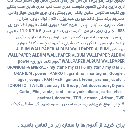
تایفون کوک رادو پی19 ال اس دی رافال اگنس آنجل وال استار تسلا مک
لارن نازین پاگانی اکسون نئوست مدرن ست تاپ مدرن شاین ست بنتلی
ون کلیف سانتوس سلین پاتک آرمی پینکی پای چری ماروین هیلز وگاس
ماشروم برند شنل کاغذ دیواری هیدروژن ، اتم ، کوالا ، پاور، جنرال ،
تامکت ، پاروت ، آیلار ، پنتر ، آلبوم کاغذ دیواری 444 ، آلبوم کاغذ دیواری
888 ، جنرال آرتور ، آرتمن ، آنیسا ، پیزا ، مای استار 5 6 7 8 9 11 ، الیپی
، پرنس ، تورنتو ، تاتلیس ، کستل ، تن ، آرمانی ، دایانا ، آرتور ، آرتان ،
آرتلند ، آرتنوس ، فالکن ، بیت ، شرلی ، آریزونا ، چسب کاغذ دیواری
پوریتکس ALBUM WALLPAPER ALBUM WALLPAPER ALBUM
WALLPAPER ALBUM WALLPAPER ALBUM WALLPAPER ALBUM
WALLPAPER ALBUM WALLPAPER آلبوم کاغذ دیواریpower -
URANIUM -GENERAL - my star 5 my star 6 my star 7 my star 8 ,
URANIUM , power , PARROT , giardino , montagna , Google ,
tiger , coupa , PANTHER , general, Fiona , prance , castel ,
TORONTO , TATLIS , anisa , TN Group , Ant decoration , Diyana
, Carlo , Elis , veniz , zenit , new york , diana , carlo , elise ,
pastoral, decorita , TEN , artman , Arthur , TWO
❇ چاپ انواع طرح‌های پوستر سه‌بعدی-منظره-هنری-گل-مشاغل-کودک
و...
.
برای خرید از آلبوم ها با شماره زیر در تماس باشید :