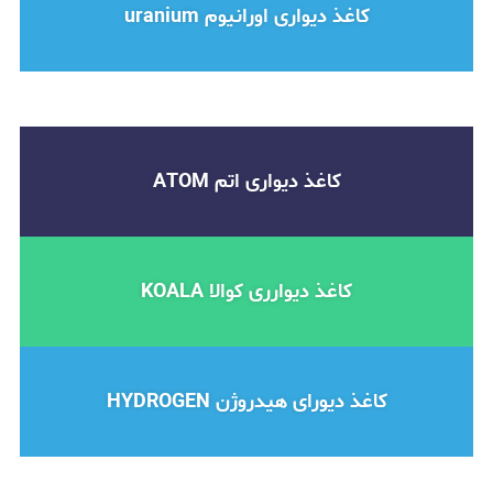
کاغذ دیواری اورانیوم uranium
کاغذ دیواری اتم ATOM
کاغذ دیوارری کوالا KOALA
کاغذ دیورای هیدروژن HYDROGEN