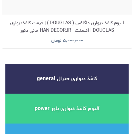
آلبوم کاغذ دیواری داگلاس ( DOUGLAS ) | قیمت کاغذدیواری
DOUGLAS | اکسنت | HANIDECOR.IR-هانی دکور
۵٫۰۰۰٫۰۰۰
تومان
کاغذ دیواری جنرال general
آلبوم کاغذ دیواری پاور power