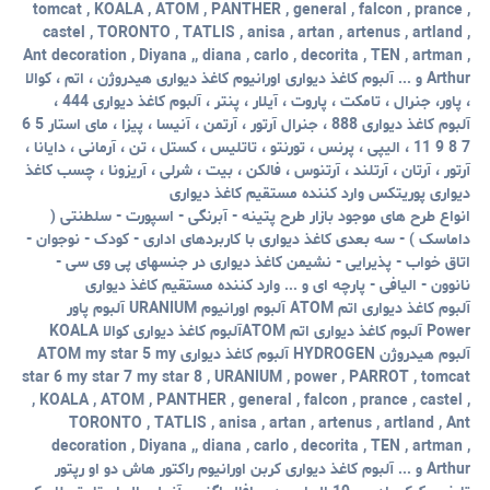
tomcat , KOALA , ATOM , PANTHER , general , falcon , prance ,
castel , TORONTO , TATLIS , anisa , artan , artenus , artland ,
Ant decoration , Diyana ,, diana , carlo , decorita , TEN , artman ,
Arthur و ... آلبوم کاغذ دیواری اورانیوم کاغذ دیواری هیدروژن ، اتم ، کوالا
، پاور، جنرال ، تامکت ، پاروت ، آیلار ، پنتر ، آلبوم کاغذ دیواری 444 ،
آلبوم کاغذ دیواری 888 ، جنرال آرتور ، آرتمن ، آنیسا ، پیزا ، مای استار 5 6
7 8 9 11 ، الیپی ، پرنس ، تورنتو ، تاتلیس ، کستل ، تن ، آرمانی ، دایانا ،
آرتور ، آرتان ، آرتلند ، آرتنوس ، فالکن ، بیت ، شرلی ، آریزونا ، چسب کاغذ
دیواری پوریتکس وارد کننده مستقیم کاغذ دیواری
انواع طرح های موجود بازار طرح پتینه - آبرنگی - اسپورت - سلطنتی (
داماسک ) - سه بعدی کاغذ دیواری با کاربردهای اداری - کودک - نوجوان -
اتاق خواب - پذیرایی - نشیمن کاغذ دیواری در جنسهای پی وی سی -
نانوون - الیافی - پارچه ای و ... وارد کننده مستقیم کاغذ دیواری
آلبوم کاغذ دیواری اتم ATOM آلبوم اورانیوم URANIUM آلبوم پاور
Power آلبوم کاغذ دیواری اتم ATOMآلبوم کاغذ دیواری کوالا KOALA
آلبوم هیدروژن HYDROGEN آلبوم کاغذ دیواری ATOM my star 5 my
star 6 my star 7 my star 8 , URANIUM , power , PARROT , tomcat
, KOALA , ATOM , PANTHER , general , falcon , prance , castel ,
TORONTO , TATLIS , anisa , artan , artenus , artland , Ant
decoration , Diyana ,, diana , carlo , decorita , TEN , artman ,
Arthur و ... آلبوم کاغذ دیواری کربن اورانیوم راکتور هاش دو او رپتور