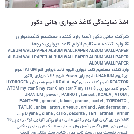
اخذ نمایندگی کاغذ دیواری هانی دکور
شرکت هانی دکور آسیا وارد کننده مستقیم کاغذدیواری
❇ وارد کننده مستقیم انواع کاغذ دیواری درجه۱
ALBUM WALLPAPER ALBUM WALLPAPER ALBUM WALLPAPER
ALBUM WALLPAPER ALBUM WALLPAPER ALBUM WALLPAPER
ALBUM WALLPAPER
وارد کننده مستقیم کاغذ دیواری آلبوم کاغذ دیواری اتم ATOM آلبوم
اورانیوم URANIUM آلبوم پاور Power آلبوم کاغذ دیواری راکتور
REACTOR آلبوم کاغذ دیواری کوالا KOALA آلبوم هیدروژن HYDROGEN
آلبوم کاغذ دیواری ATOM my star 5 my star 6 my star 7 my star 8 ,
URANIUM , power , PARROT , tomcat , KOALA , ATOM ,
PANTHER , general , falcon , prance , castel , TORONTO ,
TATLIS , anisa , artan , artenus , artland , Ant decoration ,
Diyana ,, diana , carlo , decorita , TEN , artman , Arthur و ...
کاغذ دیواری کربن اورانیوم راکتور هاش دو او رپتور تایفون کوک رادو پی19
ال اس دی رافال اگنس آنجل وال استار تسلا مک لارن نازین پاگانی
اکسون نئوست مدرن ست تاپ مدرن شاین ست بنتلی ون کلیف