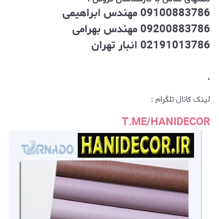
09100883786 مهندس ابراهیمی
09200883786 مهندس بهرامی
02191013786 انبار تهران
.
لینک کانال تلگرام :
T.ME/HANIDECOR