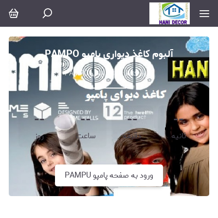
آلبوم کاغذ دیواری پامپو PAMPO
آلبوم کاغذ دیواری پامپو PAMPO
--
--
--
--
ثانیه
دقیقه
ساعت
روز
ورود به صفحه پامپو PAMPU