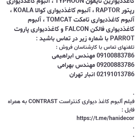
کاغذدیوارین تایفون TYPHOON ، آلبوم کاغذدیواری
رپتور RAPTOR ، آلبوم کاغذدیواری کوالا KOALA ،
آلبوم کاغذدیواری تامکت TOMCAT ، آلبوم
کاغذدیواری فالکن FALCON و کاغذدیواری پاروت
PARROT با شماره زیر در تماس باشید :
تلفنهای تماس با کارشناسان فروش :
09100883786 مهندس ابراهیمی
09200883786 مهندس بهرامی
02191013786 انبار تهران
.
فیلم آلبوم کاغذ دیواری کنتراست CONTRAST به همراه
فایل :
https://t.me/hanidecor
.
.