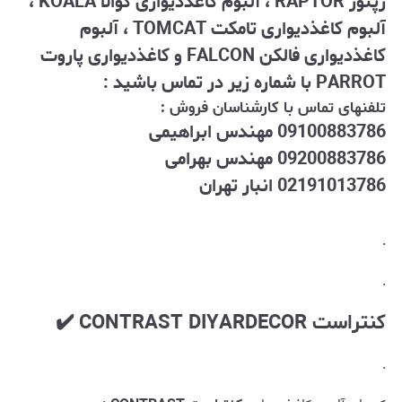
رپتور RAPTOR ، آلبوم کاغذدیواری کوالا KOALA ،
آلبوم کاغذدیواری تامکت TOMCAT ، آلبوم
کاغذدیواری فالکن FALCON و کاغذدیواری پاروت
PARROT با شماره زیر در تماس باشید :
تلفنهای تماس با کارشناسان فروش :
09100883786 مهندس ابراهیمی
09200883786 مهندس بهرامی
02191013786 انبار تهران
.
.
کنتراست CONTRAST DIYARDECOR
✔️
.