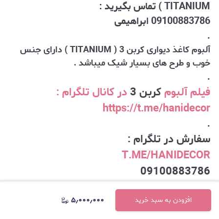
TITANIUM ) تماس بگیرید :
09100883786 ابراهیمی
.
آلبوم کاغذ دیواری کربن 3 ( TITANIUM ) دارای جنس
خوب و طرح های بسیار شیک میباشد .
.
فیلم آلبوم
کربن 3
در کانال تلگرام :
https://t.me/hanidecor
.
سفارش در تلگرام :
T.ME/HANIDECOR
09100883786
شرکت هانی دکور
۵٫۰۰۰٫۰۰۰
افزودن به سبد خرید
Hanidecor.ir