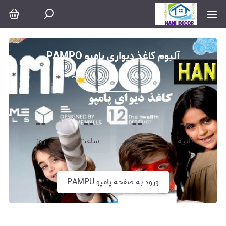
آلبوم کاغذ دیواری پامپو PAMPO
آلبوم کاغذ دیواری پامپو PAMPO
--
--
--
--
ثانیه
دقیقه
ساعت
روز
ورود به صفحه پامپو PAMPU