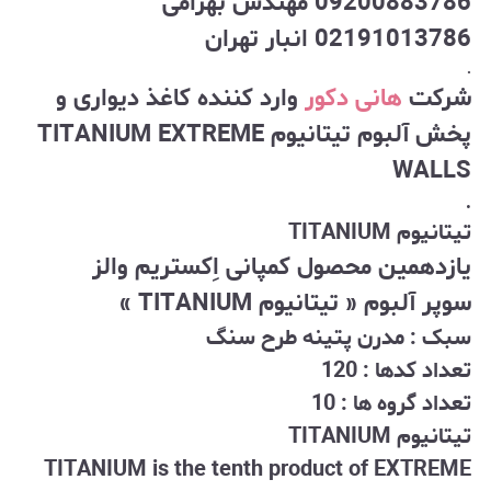
09200883786 مهندس بهرامی
02191013786 انبار تهران
.
شرکت
هانی دکور
وارد کننده کاغذ دیواری و
پخش آلبوم تیتانیوم TITANIUM EXTREME
WALLS
.
تیتانیوم TITANIUM
یازدهمین محصول کمپانی اِکستریم والز
سوپر آلبوم « تیتانیوم TITANIUM »
سبک : مدرن پتینه طرح سنگ
تعداد کدها : 120
تعداد گروه ها : 10
تیتانیوم TITANIUM
TITANIUM is the tenth product of EXTREME