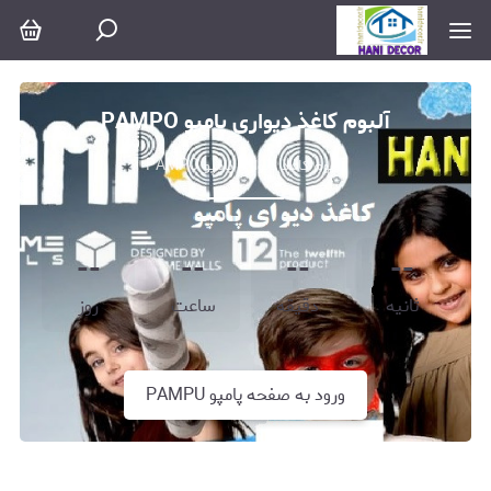
آلبوم کاغذ دیواری پامپو PAMPO
آلبوم کاغذ دیواری پامپو PAMPO
--
--
--
--
ثانیه
دقیقه
ساعت
روز
ورود به صفحه پامپو PAMPU