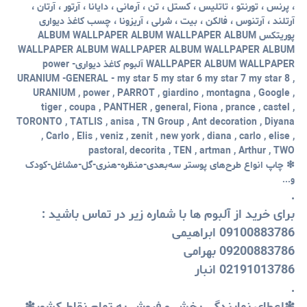
، پرنس ،
تورنتو
، تاتلیس
، کستل ، تن ، آرمانی ، دایانا ، آرتور ، آرتان ،
آرتلند ، آرتنوس ، فالکن ، بیت ، شرلی ، آریزونا ، چسب کاغذ دیواری
پوریتکس ALBUM WALLPAPER
ALBUM WALLPAPER ALBUM
WALLPAPER ALBUM WALLPAPER
ALBUM WALLPAPER ALBUM
WALLPAPER ALBUM WALLPAPER
آلبوم کاغذ دیواریpower -
URANIUM
-
GENERAL -
my star 5 my star 6 my star 7 my star 8 ,
URANIUM ,
power ,
PARROT
, giardino , montagna , Google ,
tiger , coupa , PANTHER , general,
Fiona , prance , castel ,
TORONTO
, TATLIS ,
anisa , TN Group , Ant decoration , Diyana
, Carlo , Elis , veniz , zenit , new york , diana , carlo , elise ,
pastoral, decorita , TEN , artman ,
Arthur
, TWO
❇ چاپ انواع طرح‌های پوستر سه‌بعدی-منظره-هنری-گل-مشاغل-کودک
و...
.
برای خرید از آلبوم ها با شماره زیر در تماس باشید :
09100883786 ابراهیمی
09200883786 بهرامی
02191013786 انبار
.
❇اعطای نمایندگی پخش و فروش به تمام نقاط کشور❇