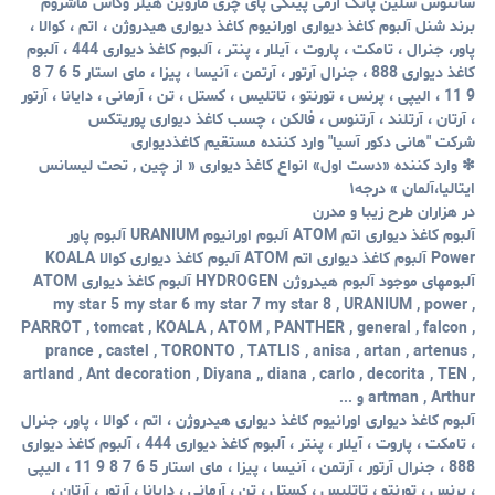
سانتوس سلین پاتک آرمی پینکی پای چری ماروین هیلز وگاس ماشروم
برند شنل آلبوم کاغذ دیواری اورانیوم کاغذ دیواری هیدروژن ، اتم ، کوالا ،
پاور، جنرال ، تامکت ، پاروت ، آیلار ،
پنتر
، آلبوم کاغذ دیواری 444 ، آلبوم
کاغذ دیواری 888 ، جنرال
آرتور ،
آرتمن ، آنیسا ، پیزا ، مای استار 5 6 7 8
9 11 ، الیپی ، پرنس ،
تورنتو
، تاتلیس
، کستل ، تن ، آرمانی ، دایانا ، آرتور
، آرتان ، آرتلند ، آرتنوس ، فالکن ، چسب کاغذ دیواری پوریتکس
شرکت "هانی دکور آسیا" وارد کننده مستقیم کاغذدیواری
❇ وارد کننده «دست اول» انواع کاغذ دیواری « از چین , تحت لیسانس
ایتالیا،آلمان » درجه۱
در هزاران طرح زیبا و مدرن
آلبوم کاغذ دیواری اتم ATOM آلبوم اورانیوم URANIUM آلبوم پاور
Power آلبوم کاغذ دیواری اتم ATOM آلبوم کاغذ دیواری کوالا KOALA
آلبومهای موجود آلبوم هیدروژن HYDROGEN آلبوم کاغذ دیواری ATOM
my star 5 my star 6 my star 7 my star 8 , URANIUM ,
power ,
PARROT
, tomcat , KOALA , ATOM , PANTHER , general ,
falcon ,
prance , castel ,
TORONTO
, TATLIS ,
anisa ,
artan , artenus ,
artland , Ant decoration , Diyana ,, diana , carlo , decorita , TEN ,
Arthur
artman ,
و ...
آلبوم کاغذ دیواری اورانیوم کاغذ دیواری هیدروژن ، اتم ، کوالا ، پاور، جنرال
، تامکت ، پاروت ، آیلار ،
پنتر
، آلبوم کاغذ دیواری 444 ، آلبوم کاغذ دیواری
888 ، جنرال
آرتور ،
آرتمن ، آنیسا ، پیزا ، مای استار 5 6 7 8 9 11 ، الیپی
، پرنس ،
تورنتو
، تاتلیس
، کستل ، تن ، آرمانی ، دایانا ، آرتور ، آرتان ،