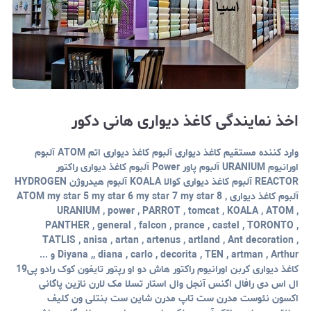
اخذ نمایندگی کاغذ دیواری هانی دکور
وارد کننده مستقیم کاغذ دیواری آلبوم کاغذ دیواری اتم ATOM آلبوم
اورانیوم URANIUM آلبوم پاور Power آلبوم کاغذ دیواری راکتور
REACTOR آلبوم کاغذ دیواری کوالا KOALA آلبوم هیدروژن HYDROGEN
آلبوم کاغذ دیواری ATOM my star 5 my star 6 my star 7 my star 8 ,
URANIUM ,
power ,
PARROT
, tomcat , KOALA , ATOM ,
PANTHER , general ,
falcon , prance , castel ,
TORONTO
,
TATLIS ,
anisa ,
artan , artenus ,
artland , Ant decoration ,
Arthur
Diyana ,, diana , carlo , decorita , TEN , artman ,
و ...
کاغذ دیواری کربن اورانیوم راکتور هاش دو او رپتور تایفون کوک رادو پی19
ال اس دی رافال اگنس آنجل وال استار تسلا مک لارن نازین پاگانی
اکسون نئوست مدرن ست تاپ مدرن شاین ست بنتلی ون کلیف