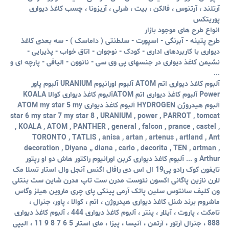
آرتلند ، آرتنوس ، فالکن ، بیت ، شرلی ، آریزونا ، چسب کاغذ دیواری
پوریتکس
انواع طرح های موجود بازار
طرح پتینه - آبرنگی - اسپورت - سلطنتی ( داماسک ) - سه بعدی کاغذ
دیواری با کاربردهای اداری - کودک - نوجوان - اتاق خواب - پذیرایی -
نشیمن کاغذ دیواری در جنسهای پی وی سی - نانوون - الیافی - پارچه ای و
...
آلبوم کاغذ دیواری اتم ATOM آلبوم اورانیوم URANIUM آلبوم پاور
Power آلبوم کاغذ دیواری اتم ATOMآلبوم کاغذ دیواری کوالا KOALA
آلبوم هیدروژن HYDROGEN آلبوم کاغذ دیواری ATOM my star 5 my
star 6 my star 7 my star 8 , URANIUM ,
power ,
PARROT
, tomcat
, KOALA , ATOM , PANTHER , general ,
falcon , prance , castel ,
TORONTO
, TATLIS ,
anisa ,
artan , artenus ,
artland , Ant
decoration , Diyana ,, diana , carlo , decorita , TEN , artman ,
Arthur
و ... آلبوم کاغذ دیواری کربن اورانیوم راکتور هاش دو او رپتور
تایفون کوک رادو پی19 ال اس دی رافال اگنس آنجل وال استار تسلا مک
لارن نازین پاگانی اکسون نئوست مدرن ست تاپ مدرن شاین ست بنتلی
ون کلیف سانتوس سلین پاتک آرمی پینکی پای چری ماروین هیلز وگاس
ماشروم برند شنل کاغذ دیواری هیدروژن ، اتم ، کوالا ، پاور، جنرال ،
تامکت ، پاروت ، آیلار ،
پنتر
، آلبوم کاغذ دیواری 444 ، آلبوم کاغذ دیواری
888 ، جنرال
آرتور ،
آرتمن ، آنیسا ، پیزا ، مای استار 5 6 7 8 9 11 ، الیپی