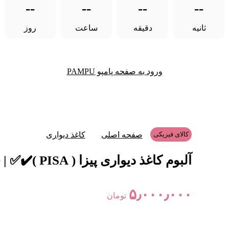
--
--
--
--
ثانیه
دقیقه
ساعت
روز
ورود به صفحه پامپو PAMPU
کالای فیزیکی
صفحه اصلی
کاغذ دیواری
آلبوم کاغذ دیواری پیزا ( PISA )✔️✅ | قیمت PISA | پیزا | HANIDECOR.IR
۵٫۰۰۰٫۰۰۰
تومان