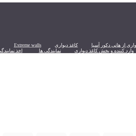
اری از هانی دکور آسیا
کاغذ دیواری
Extreme walls
وارد کننده و پخش کاغذ دیواری
نمایندگی ها
اخذ نمایندگ
PORITE ) آلمان ✔️✅ | 750 گرمی و 250 گرمی | HANIDECOR.IR
آلبوم کاغذ دیواری پامپو PAMPO
آلبوم کاغذ دیواری پامپو PAMPO